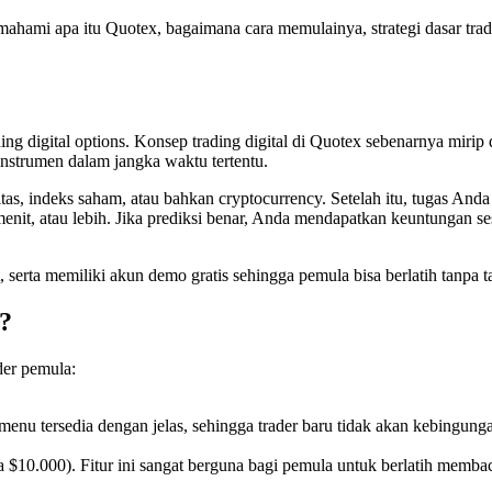
hami apa itu Quotex, bagaimana cara memulainya, strategi dasar tradi
g digital options. Konsep trading digital di Quotex sebenarnya mirip 
instrumen dalam jangka waktu tertentu.
as, indeks saham, atau bahkan cryptocurrency. Setelah itu, tugas Anda 
enit, atau lebih. Jika prediksi benar, Anda mendapatkan keuntungan ses
erta memiliki akun demo gratis sehingga pemula bisa berlatih tanpa t
?
der pemula:
enu tersedia dengan jelas, sehingga trader baru tidak akan kebingung
$10.000). Fitur ini sangat berguna bagi pemula untuk berlatih membac